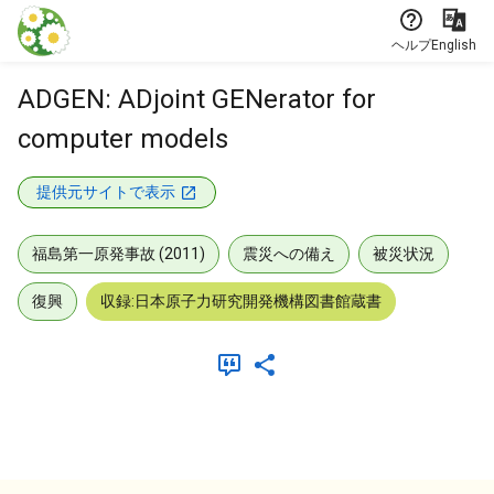
本文に飛ぶ
ヘルプ
English
ADGEN: ADjoint GENerator for
computer models
提供元サイトで表示
福島第一原発事故 (2011)
震災への備え
被災状況
復興
収録:日本原子力研究開発機構図書館蔵書
メタデータ