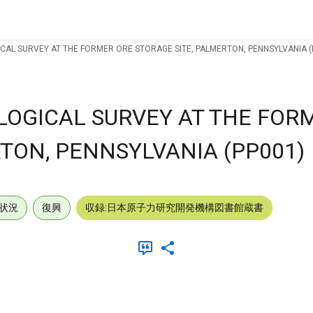
ICAL SURVEY AT THE FORMER ORE STORAGE SITE, PALMERTON, PENNSYLVANIA (
OLOGICAL SURVEY AT THE FOR
TON, PENNSYLVANIA (PP001)
状況
復興
収録:日本原子力研究開発機構図書館蔵書