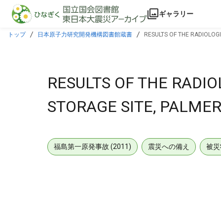
本文に飛ぶ
ギャラリー
トップ
日本原子力研究開発機構図書館蔵書
RESULTS OF THE RADIOLOG
RESULTS OF THE RADI
STORAGE SITE, PALMER
福島第一原発事故 (2011)
震災への備え
被災