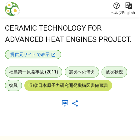
本文に飛ぶ
ヘルプ
English
CERAMIC TECHNOLOGY FOR
ADVANCED HEAT ENGINES PROJECT.
提供元サイトで表示
福島第一原発事故 (2011)
震災への備え
被災状況
復興
収録:日本原子力研究開発機構図書館蔵書
メタデータ