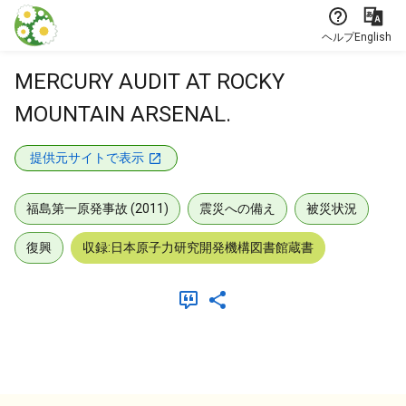
本文に飛ぶ
ヘルプ
English
MERCURY AUDIT AT ROCKY
MOUNTAIN ARSENAL.
提供元サイトで表示
福島第一原発事故 (2011)
震災への備え
被災状況
復興
収録:日本原子力研究開発機構図書館蔵書
メタデータ