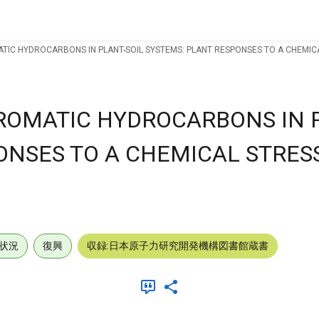
ATIC HYDROCARBONS IN PLANT-SOIL SYSTEMS: PLANT RESPONSES TO A CHEMICA
AROMATIC HYDROCARBONS IN 
ONSES TO A CHEMICAL STRESS
状況
復興
収録:日本原子力研究開発機構図書館蔵書