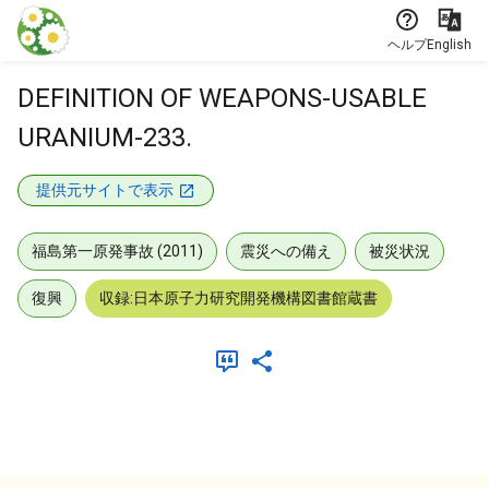
本文に飛ぶ
ヘルプ
English
DEFINITION OF WEAPONS-USABLE
URANIUM-233.
提供元サイトで表示
福島第一原発事故 (2011)
震災への備え
被災状況
復興
収録:日本原子力研究開発機構図書館蔵書
メタデータ