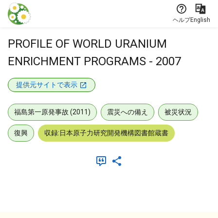
本文に飛ぶ
ヘルプ
English
PROFILE OF WORLD URANIUM
ENRICHMENT PROGRAMS - 2007
提供元サイトで表示
福島第一原発事故 (2011)
震災への備え
被災状況
復興
収録:日本原子力研究開発機構図書館蔵書
メタデータ