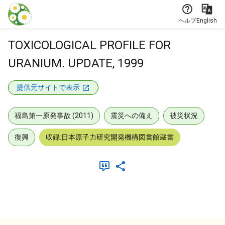
本文に飛ぶ
ヘルプ
English
TOXICOLOGICAL PROFILE FOR
URANIUM. UPDATE, 1999
提供元サイトで表示
福島第一原発事故 (2011)
震災への備え
被災状況
復興
収録:日本原子力研究開発機構図書館蔵書
メタデータ