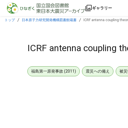
本文に飛ぶ
ギャラリー
トップ
日本原子力研究開発機構図書館蔵書
ICRF antenna coupling theory 
ICRF antenna coupling theo
福島第一原発事故 (2011)
震災への備え
被災
メタデータ