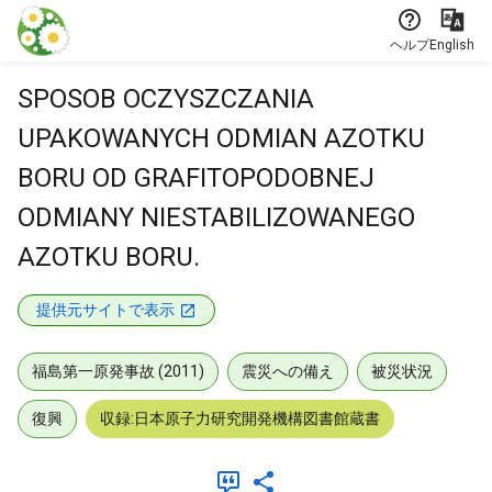
本文に飛ぶ
ヘルプ
English
SPOSOB OCZYSZCZANIA
UPAKOWANYCH ODMIAN AZOTKU
BORU OD GRAFITOPODOBNEJ
ODMIANY NIESTABILIZOWANEGO
AZOTKU BORU.
提供元サイトで表示
福島第一原発事故 (2011)
震災への備え
被災状況
復興
収録:日本原子力研究開発機構図書館蔵書