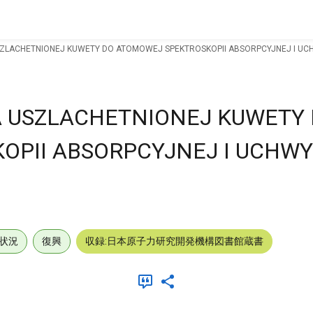
LACHETNIONEJ KUWETY DO ATOMOWEJ SPEKTROSKOPII ABSORPCYJNEJ I UCHW
 USZLACHETNIONEJ KUWETY
PII ABSORPCYJNEJ I UCHWY
状況
復興
収録:日本原子力研究開発機構図書館蔵書