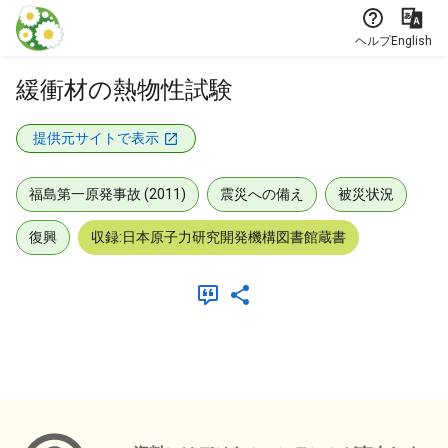
本文に飛ぶ
ヘルプ
English
緩衝材の熱物性試験
提供元サイトで表示
福島第一原発事故 (2011)
震災への備え
被災状況
復興
収録:日本原子力研究開発機構図書館蔵書
メタデータ