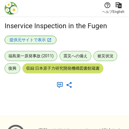
本文に飛ぶ
ヘルプ
English
Inservice Inspection in the Fugen
提供元サイトで表示
福島第一原発事故 (2011)
震災への備え
被災状況
復興
収録:日本原子力研究開発機構図書館蔵書
メタデータ