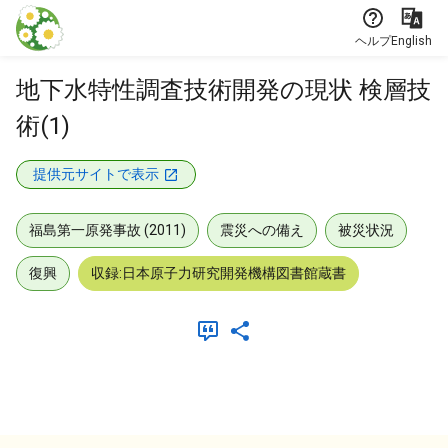
本文に飛ぶ
ヘルプ
English
地下水特性調査技術開発の現状 検層技
術(1)
提供元サイトで表示
福島第一原発事故 (2011)
震災への備え
被災状況
復興
収録:日本原子力研究開発機構図書館蔵書
メタデータ