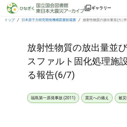
本文に飛ぶ
ギャラリー
トップ
日本原子力研究開発機構図書館蔵書
放射性物質の放出量並びに作業
放射性物質の放出量並び
スファルト固化処理施設
る報告(6/7)
福島第一原発事故 (2011)
震災への備え
被災