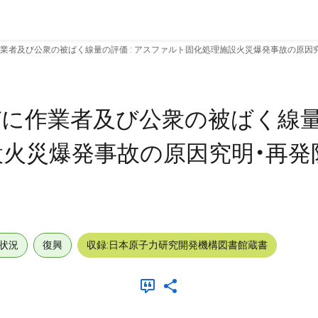
者及び公衆の被ばく線量の評価 : アスファルト固化処理施設火災爆発事故の原因究明
に作業者及び公衆の被ばく線量の
火災爆発事故の原因究明・再発
状況
復興
収録:日本原子力研究開発機構図書館蔵書