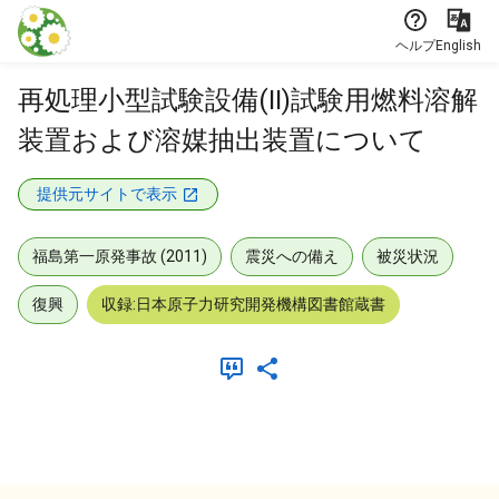
本文に飛ぶ
ヘルプ
English
再処理小型試験設備(II)試験用燃料溶解
装置および溶媒抽出装置について
提供元サイトで表示
福島第一原発事故 (2011)
震災への備え
被災状況
復興
収録:日本原子力研究開発機構図書館蔵書
メタデータ