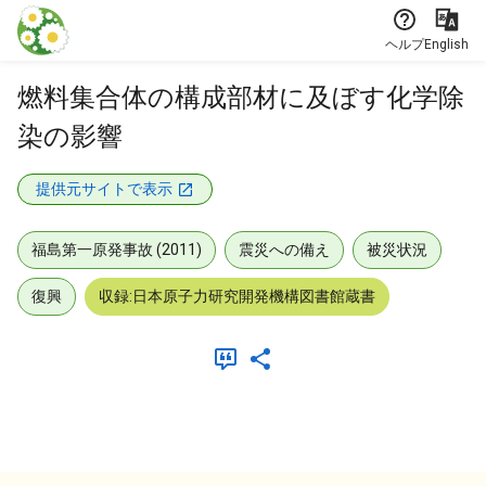
本文に飛ぶ
ヘルプ
English
燃料集合体の構成部材に及ぼす化学除
染の影響
提供元サイトで表示
福島第一原発事故 (2011)
震災への備え
被災状況
復興
収録:日本原子力研究開発機構図書館蔵書
メタデータ