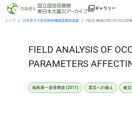
本文に飛ぶ
ギャラリー
トップ
日本原子力研究開発機構図書館蔵書
FIELD ANALYSIS OF OCCUP
FIELD ANALYSIS OF O
PARAMETERS AFFECTIN
福島第一原発事故 (2011)
震災への備え
被災