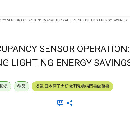
ANCY SENSOR OPERATION: PARAMETERS AFFECTING LIGHTING ENERGY SAVINGS.
CCUPANCY SENSOR OPERATION:
G LIGHTING ENERGY SAVINGS
状況
復興
収録:日本原子力研究開発機構図書館蔵書