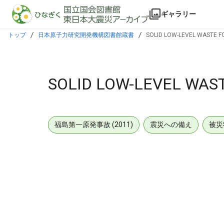
本文に飛ぶ
ギャラリー
トップ
日本原子力研究開発機構図書館蔵書
SOLID LOW-LEVEL WASTE F
SOLID LOW-LEVEL WAS
福島第一原発事故 (2011)
震災への備え
被災
メタデータ