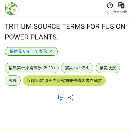
本文に飛ぶ
ヘルプ
English
TRITIUM SOURCE TERMS FOR FUSION
POWER PLANTS.
提供元サイトで表示
福島第一原発事故 (2011)
震災への備え
被災状況
復興
収録:日本原子力研究開発機構図書館蔵書
メタデータ