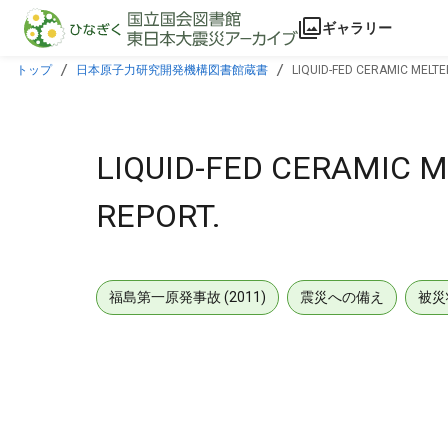
本文に飛ぶ
ギャラリー
トップ
日本原子力研究開発機構図書館蔵書
LIQUID-FED CERAMIC MELTE
LIQUID-FED CERAMIC M
REPORT.
福島第一原発事故 (2011)
震災への備え
被災