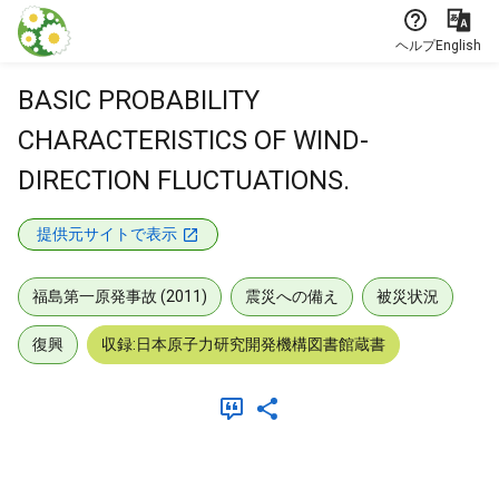
本文に飛ぶ
ヘルプ
English
BASIC PROBABILITY
CHARACTERISTICS OF WIND-
DIRECTION FLUCTUATIONS.
提供元サイトで表示
福島第一原発事故 (2011)
震災への備え
被災状況
復興
収録:日本原子力研究開発機構図書館蔵書