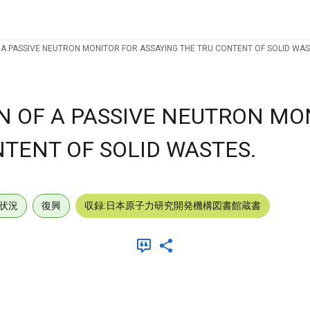
 A PASSIVE NEUTRON MONITOR FOR ASSAYING THE TRU CONTENT OF SOLID WAS
N OF A PASSIVE NEUTRON MO
NTENT OF SOLID WASTES.
状況
復興
収録:日本原子力研究開発機構図書館蔵書