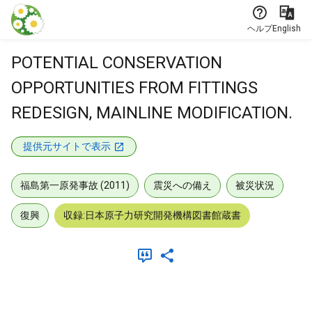
本文に飛ぶ
ヘルプ
English
POTENTIAL CONSERVATION
OPPORTUNITIES FROM FITTINGS
REDESIGN, MAINLINE MODIFICATION.
提供元サイトで表示
福島第一原発事故 (2011)
震災への備え
被災状況
復興
収録:日本原子力研究開発機構図書館蔵書