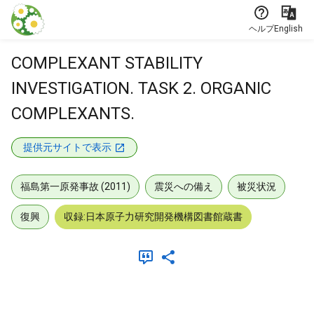
本文に飛ぶ
ヘルプ
English
COMPLEXANT STABILITY
INVESTIGATION. TASK 2. ORGANIC
COMPLEXANTS.
提供元サイトで表示
福島第一原発事故 (2011)
震災への備え
被災状況
復興
収録:日本原子力研究開発機構図書館蔵書