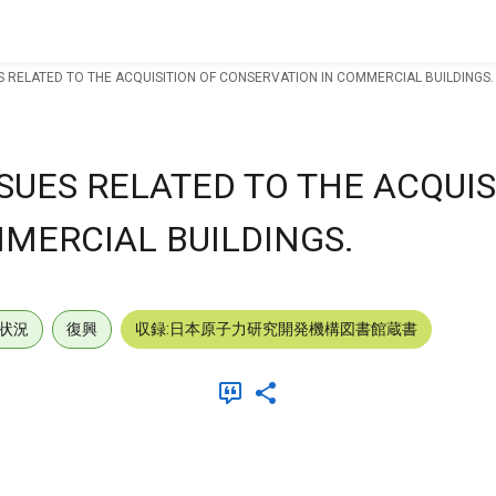
S RELATED TO THE ACQUISITION OF CONSERVATION IN COMMERCIAL BUILDINGS.
SSUES RELATED TO THE ACQUIS
MERCIAL BUILDINGS.
状況
復興
収録:日本原子力研究開発機構図書館蔵書