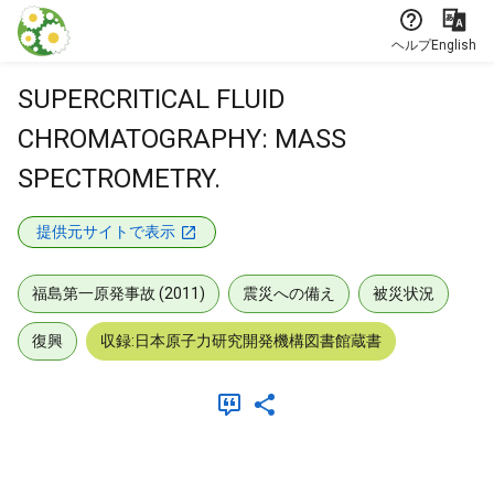
本文に飛ぶ
ヘルプ
English
SUPERCRITICAL FLUID
CHROMATOGRAPHY: MASS
SPECTROMETRY.
提供元サイトで表示
福島第一原発事故 (2011)
震災への備え
被災状況
復興
収録:日本原子力研究開発機構図書館蔵書