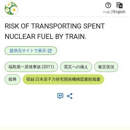
本文に飛ぶ
ヘルプ
English
RISK OF TRANSPORTING SPENT
NUCLEAR FUEL BY TRAIN.
提供元サイトで表示
福島第一原発事故 (2011)
震災への備え
被災状況
復興
収録:日本原子力研究開発機構図書館蔵書
メタデータ