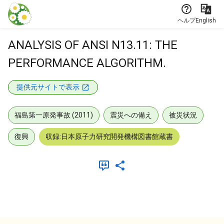
本文に飛ぶ
ヘルプ
English
ANALYSIS OF ANSI N13.11: THE
PERFORMANCE ALGORITHM.
提供元サイトで表示
福島第一原発事故 (2011)
震災への備え
被災状況
復興
収録:日本原子力研究開発機構図書館蔵書
メタデータ