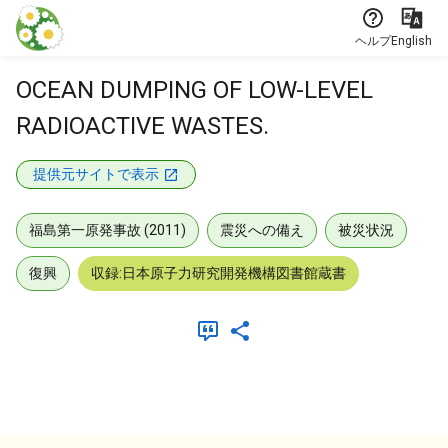
本文に飛ぶ
ヘルプ
English
OCEAN DUMPING OF LOW-LEVEL
RADIOACTIVE WASTES.
提供元サイトで表示
福島第一原発事故 (2011)
震災への備え
被災状況
復興
収録:日本原子力研究開発機構図書館蔵書
メタデータ