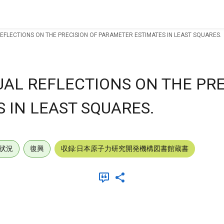
REFLECTIONS ON THE PRECISION OF PARAMETER ESTIMATES IN LEAST SQUARES.
UAL REFLECTIONS ON THE PRE
 IN LEAST SQUARES.
状況
復興
収録:日本原子力研究開発機構図書館蔵書