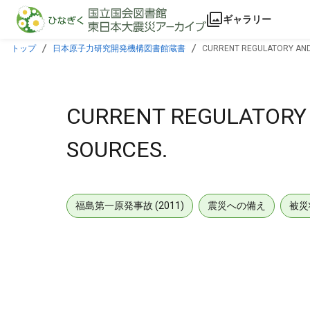
本文に飛ぶ
ギャラリー
トップ
日本原子力研究開発機構図書館蔵書
CURRENT REGULATORY AND
CURRENT REGULATORY 
SOURCES.
福島第一原発事故 (2011)
震災への備え
被災