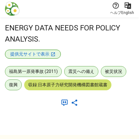
本文に飛ぶ
ヘルプ
English
ENERGY DATA NEEDS FOR POLICY
ANALYSIS.
提供元サイトで表示
福島第一原発事故 (2011)
震災への備え
被災状況
復興
収録:日本原子力研究開発機構図書館蔵書
メタデータ