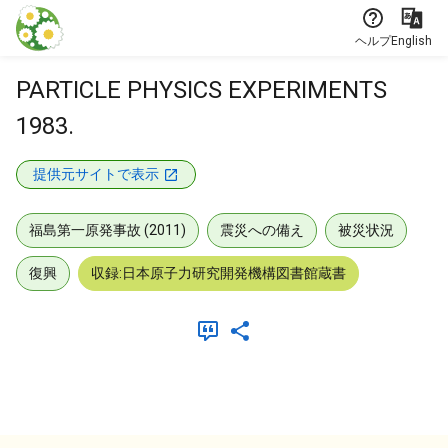
本文に飛ぶ
ヘルプ
English
PARTICLE PHYSICS EXPERIMENTS
1983.
提供元サイトで表示
福島第一原発事故 (2011)
震災への備え
被災状況
復興
収録:日本原子力研究開発機構図書館蔵書
メタデータ