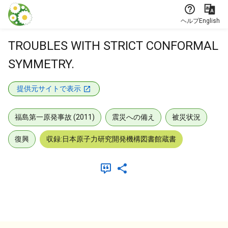
本文に飛ぶ
ヘルプ
English
TROUBLES WITH STRICT CONFORMAL
SYMMETRY.
提供元サイトで表示
福島第一原発事故 (2011)
震災への備え
被災状況
復興
収録:日本原子力研究開発機構図書館蔵書
メタデータ