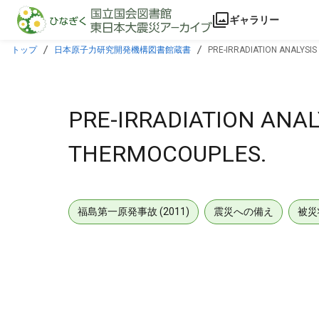
本文に飛ぶ
ギャラリー
トップ
日本原子力研究開発機構図書館蔵書
PRE-IRRADIATION ANALYSI
PRE-IRRADIATION ANA
THERMOCOUPLES.
福島第一原発事故 (2011)
震災への備え
被災