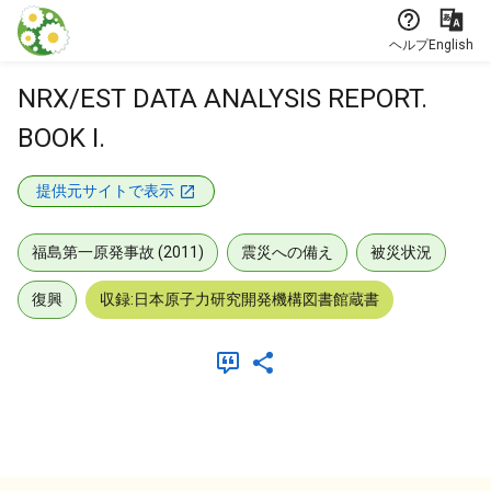
本文に飛ぶ
ヘルプ
English
NRX/EST DATA ANALYSIS REPORT.
BOOK I.
提供元サイトで表示
福島第一原発事故 (2011)
震災への備え
被災状況
復興
収録:日本原子力研究開発機構図書館蔵書
メタデータ