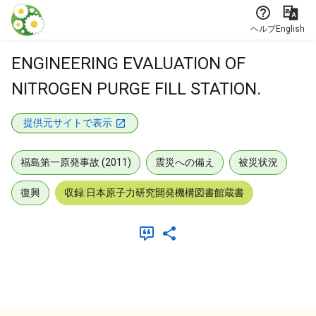
本文に飛ぶ
ヘルプ
English
ENGINEERING EVALUATION OF
NITROGEN PURGE FILL STATION.
提供元サイトで表示
福島第一原発事故 (2011)
震災への備え
被災状況
復興
収録:日本原子力研究開発機構図書館蔵書
メタデータ