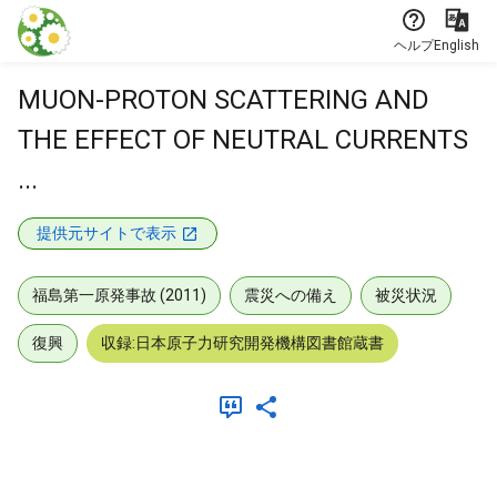
本文に飛ぶ
ヘルプ
English
MUON-PROTON SCATTERING AND
THE EFFECT OF NEUTRAL CURRENTS
...
提供元サイトで表示
福島第一原発事故 (2011)
震災への備え
被災状況
復興
収録:日本原子力研究開発機構図書館蔵書