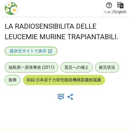
本文に飛ぶ
ヘルプ
English
LA RADIOSENSIBILITA DELLE
LEUCEMIE MURINE TRAPIANTABILI.
提供元サイトで表示
福島第一原発事故 (2011)
震災への備え
被災状況
復興
収録:日本原子力研究開発機構図書館蔵書
メタデータ