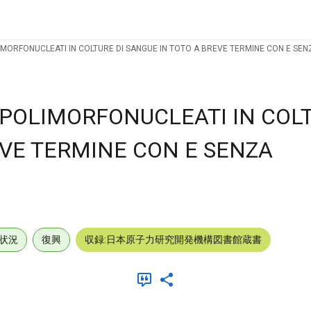
ORFONUCLEATI IN COLTURE DI SANGUE IN TOTO A BREVE TERMINE CON E SEN
OLIMORFONUCLEATI IN COLT
EVE TERMINE CON E SENZA
.
状況
復興
収録:日本原子力研究開発機構図書館蔵書