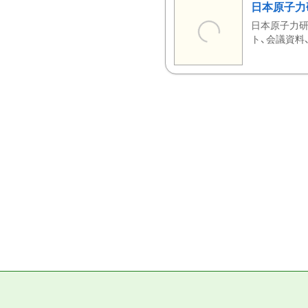
日本原子力
日本原子力研
ト、会議資料、