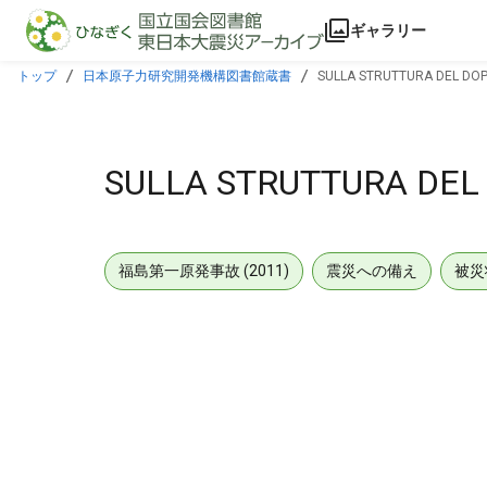
本文に飛ぶ
ギャラリー
トップ
日本原子力研究開発機構図書館蔵書
SULLA STRUTTURA DEL DOP
SULLA STRUTTURA DEL 
福島第一原発事故 (2011)
震災への備え
被災
メタデータ