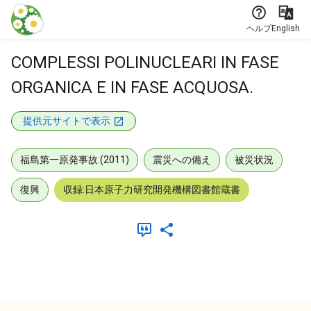
本文に飛ぶ
ヘルプ
English
COMPLESSI POLINUCLEARI IN FASE
ORGANICA E IN FASE ACQUOSA.
提供元サイトで表示
福島第一原発事故 (2011)
震災への備え
被災状況
復興
収録:日本原子力研究開発機構図書館蔵書
メタデータ