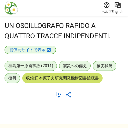
本文に飛ぶ
ヘルプ
English
UN OSCILLOGRAFO RAPIDO A
QUATTRO TRACCE INDIPENDENTI.
提供元サイトで表示
福島第一原発事故 (2011)
震災への備え
被災状況
復興
収録:日本原子力研究開発機構図書館蔵書
メタデータ