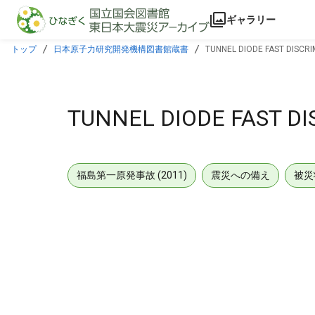
本文に飛ぶ
ギャラリー
トップ
日本原子力研究開発機構図書館蔵書
TUNNEL DIODE FAST DISCRI
TUNNEL DIODE FAST DI
福島第一原発事故 (2011)
震災への備え
被災
メタデータ