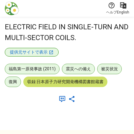
本文に飛ぶ
ヘルプ
English
ELECTRIC FIELD IN SINGLE-TURN AND
MULTI-SECTOR COILS.
提供元サイトで表示
福島第一原発事故 (2011)
震災への備え
被災状況
復興
収録:日本原子力研究開発機構図書館蔵書
メタデータ