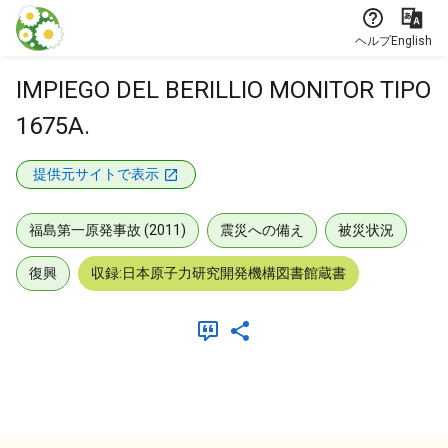
本文に飛ぶ
ヘルプ
English
IMPIEGO DEL BERILLIO MONITOR TIPO
1675A.
提供元サイトで表示
福島第一原発事故 (2011)
震災への備え
被災状況
復興
収録:日本原子力研究開発機構図書館蔵書
メタデータ