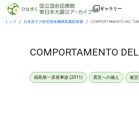
本文に飛ぶ
ギャラリー
トップ
日本原子力研究開発機構図書館蔵書
COMPORTAMENTO DEL "SAP" 
COMPORTAMENTO DEL "S
福島第一原発事故 (2011)
震災への備え
被災
メタデータ