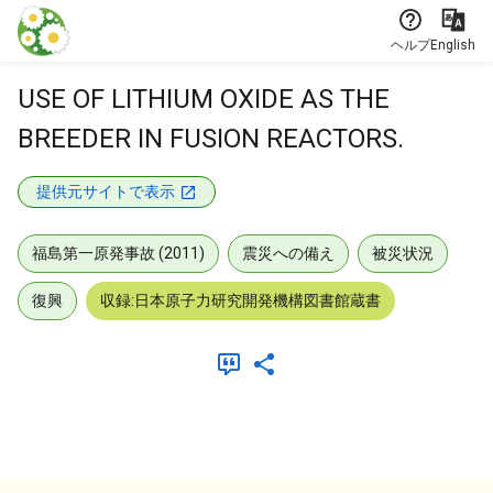
本文に飛ぶ
ヘルプ
English
USE OF LITHIUM OXIDE AS THE
BREEDER IN FUSION REACTORS.
提供元サイトで表示
福島第一原発事故 (2011)
震災への備え
被災状況
復興
収録:日本原子力研究開発機構図書館蔵書
メタデータ