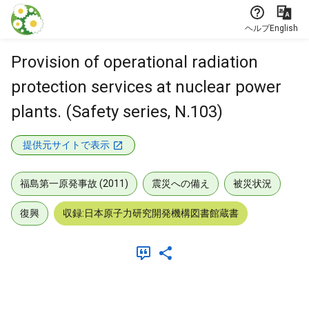
本文に飛ぶ
ヘルプ
English
Provision of operational radiation
protection services at nuclear power
plants. (Safety series, N.103)
提供元サイトで表示
福島第一原発事故 (2011)
震災への備え
被災状況
復興
収録:日本原子力研究開発機構図書館蔵書